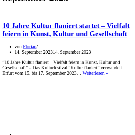
10 Jahre Kultur flaniert startet – Vielfalt
feiern in Kunst, Kultur und Gesellschaft
von
Florian
14. September 2023
14. September 2023
“10 Jahre Kultur flaniert – Vielfalt feiern in Kunst, Kultur und
Gesellschaft” – Das Kulturfestival “Kultur flaniert” verwandelt
10
Erfurt vom 15. bis 17. September 2023…
Weiterlesen »
Jahre
Kultur
flaniert
startet
–
Vielfalt
feiern
in
Kunst,
Kultur
und