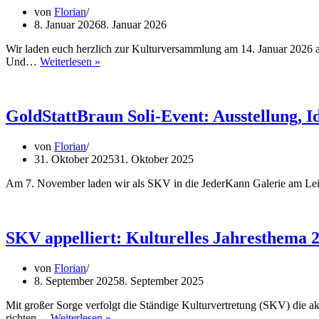
von
Florian
8. Januar 2026
8. Januar 2026
Wir laden euch herzlich zur Kulturversammlung am 14. Januar 2026 ab
„Was
Und…
Weiterlesen »
ihr
wollt“
–
Kulturversammlung
GoldStattBraun Soli-Event: Ausstellung, 
steht
an
von
Florian
31. Oktober 2025
31. Oktober 2025
Am 7. November laden wir als SKV in die JederKann Galerie am Lei
SKV appelliert: Kulturelles Jahresthema 2
von
Florian
8. September 2025
8. September 2025
Mit großer Sorge verfolgt die Ständige Kulturvertretung (SKV) die ak
SKV
richten…
Weiterlesen »