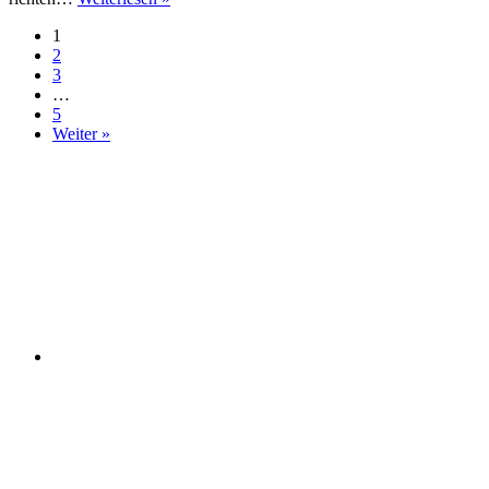
appelliert:
1
Kulturelles
2
Jahresthema
3
2026
…
nicht
5
kippen!
Weiter »