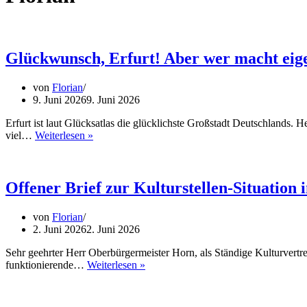
Glückwunsch, Erfurt! Aber wer macht eige
von
Florian
9. Juni 2026
9. Juni 2026
Erfurt ist laut Glücksatlas die glücklichste Großstadt Deutschlands.
Glückwunsch,
viel…
Weiterlesen »
Erfurt!
Aber
wer
macht
Offener Brief zur Kulturstellen-Situation 
eigentlich
das
von
Florian
Glück?
2. Juni 2026
2. Juni 2026
Sehr geehrter Herr Oberbürgermeister Horn, als Ständige Kulturvertret
Offener
funktionierende…
Weiterlesen »
Brief
zur
Kulturstellen-