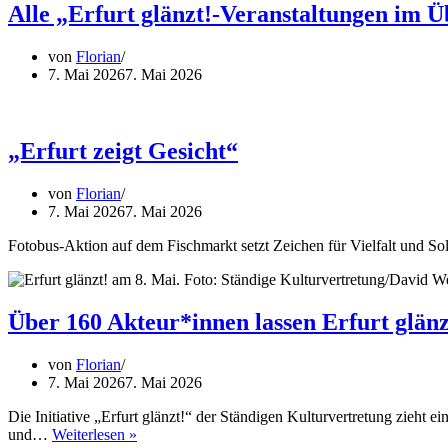
Situation
Alle „Erfurt glänzt!-Veranstaltungen im Ü
in
Erfurt
von
Florian
7. Mai 2026
7. Mai 2026
„Erfurt zeigt Gesicht“
von
Florian
7. Mai 2026
7. Mai 2026
Fotobus-Aktion auf dem Fischmarkt setzt Zeichen für Vielfalt und So
Über 160 Akteur*innen lassen Erfurt glän
von
Florian
7. Mai 2026
7. Mai 2026
Die Initiative „Erfurt glänzt!“ der Ständigen Kulturvertretung zieht
Über
und…
Weiterlesen »