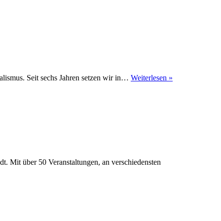
Erfurt
ialismus. Seit sechs Jahren setzen wir in…
Weiterlesen »
glänzt!
am
8.
Mai
. Mit über 50 Veranstaltungen, an verschiedensten