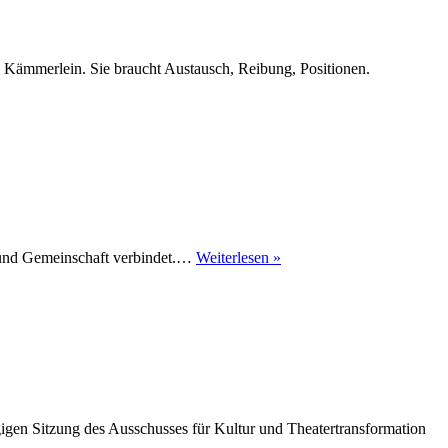
en Kämmerlein. Sie braucht Austausch, Reibung, Positionen.
GoldStattBraun
 und Gemeinschaft verbindet.…
Weiterlesen »
Soli-
Event:
Ausstellung,
Ideenwerkstatt
&
Musik
rgigen Sitzung des Ausschusses für Kultur und Theatertransformation