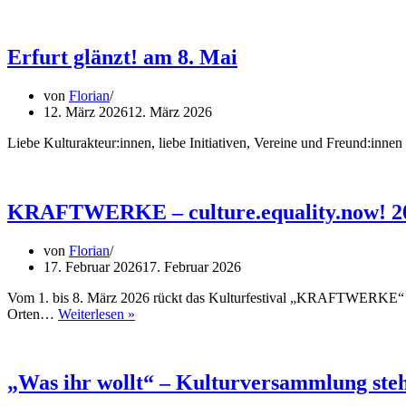
160
Akteur*innen
lassen
Erfurt
Erfurt glänzt! am 8. Mai
glänzen
von
Florian
12. März 2026
12. März 2026
Liebe Kulturakteur:innen, liebe Initiativen, Vereine und Freund:innen
KRAFTWERKE – culture.equality.now! 2
von
Florian
17. Februar 2026
17. Februar 2026
Vom 1. bis 8. März 2026 rückt das Kulturfestival „KRAFTWERKE“ fem
KRAFTWERKE
Orten…
Weiterlesen »
–
culture.equality.now!
2026
„Was ihr wollt“ – Kulturversammlung steh