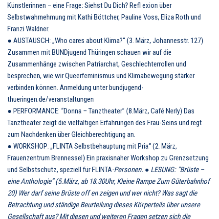
Künstlerinnen – eine Frage: Siehst Du Dich? Refl exion über
Selbstwahrnehmung mit Kathi Böttcher, Pauline Voss, Eliza Roth und
Franzi Waldner.
● AUSTAUSCH: „Who cares about Klima?“ (3. März, Johannesstr. 127)
Zusammen mit BUNDjugend Thüringen schauen wir auf die
Zusammenhänge zwischen Patriarchat, Geschlechterrollen und
besprechen, wie wir Queerfeminismus und Klimabewegung stärker
verbinden können. Anmeldung unter bundjugend-
thueringen.de/veranstaltungen
● PERFORMANCE: “Donna – Tanztheater” (8.März, Café Nerly) Das
Tanztheater zeigt die vielfältigen Erfahrungen des Frau-Seins und regt
zum Nachdenken über Gleichberechtigung an.
● WORKSHOP: „FLINTA Selbstbehauptung mit Pria“ (2. März,
Frauenzentrum Brennessel) Ein praxisnaher Workshop zu Grenzsetzung
und Selbstschutz, speziell für FLINTA
-Personen. ● LESUNG: “Brüste –
eine Anthologie” (5.März, ab 18.30Uhr, Kleine Rampe Zum Güterbahnhof
20) Wer darf seine Brüste off en zeigen und wer nicht? Was sagt die
Betrachtung und ständige Beurteilung dieses Körperteils über unsere
Gesellschaft aus? Mit diesen und weiteren Fragen setzen sich die