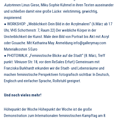
Autor
innen Linus Giese, Miku Sophie Kühmel in ihren Texten auseinander
und schließen damit eine große Lücke: vielstimmig, gewichtig,
inspirierend.
● WORKSHOP: „Weiblichkeit-Dein Bild in der Acrylmalerei“ (6.März ab 17
Uhr, VHS Schottenstr. 7, Raum 22) Der weibliche Körper in der
Unsterblichkeit der Kunst. Male dein Bild von Portrait bis Akt mit Acryl
oder Gouache. Mit Katharina May. Anmeldung info@gallerymay.com
Materialkosten 5 Euro
● PHOTOWALK: „Feministische Blicke auf die Stadt“ (8. März, Treff
punkt: Vilniuser Str. 18, vor dem ReSales Erfurt) Gemeinsam mit
Franziska Burkhardt erkunden wir die Stadt- und Lebensräume und
machen feministische Perspektiven fotografisch sichtbar. In Deutsch,
Englisch und einfacher Sprache, Rollstuhl geeignet.
Und noch vieles mehr!
Höhepunkt der Woche Höhepunkt der Woche ist die große
Demonstration zum Internationalen feministischen Kampftag am 8.