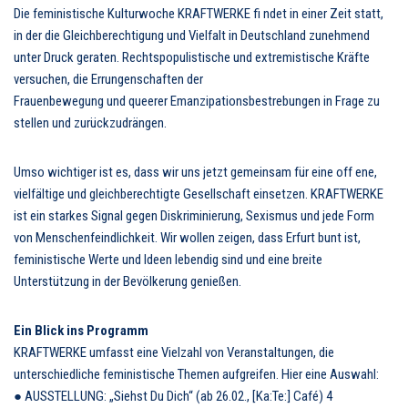
Die feministische Kulturwoche KRAFTWERKE fi ndet in einer Zeit statt,
in der die Gleichberechtigung und Vielfalt in Deutschland zunehmend
unter Druck geraten. Rechtspopulistische und extremistische Kräfte
versuchen, die Errungenschaften der
Frauenbewegung und queerer Emanzipationsbestrebungen in Frage zu
stellen und zurückzudrängen.
Umso wichtiger ist es, dass wir uns jetzt gemeinsam für eine off ene,
vielfältige und gleichberechtigte Gesellschaft einsetzen. KRAFTWERKE
ist ein starkes Signal gegen Diskriminierung, Sexismus und jede Form
von Menschenfeindlichkeit. Wir wollen zeigen, dass Erfurt bunt ist,
feministische Werte und Ideen lebendig sind und eine breite
Unterstützung in der Bevölkerung genießen.
Ein Blick ins Programm
KRAFTWERKE umfasst eine Vielzahl von Veranstaltungen, die
unterschiedliche feministische Themen aufgreifen. Hier eine Auswahl:
● AUSSTELLUNG: „Siehst Du Dich“ (ab 26.02., [Ka:Te:] Café) 4