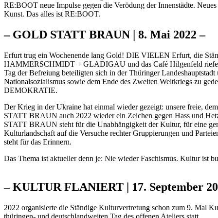
RE:BOOT neue Impulse gegen die Verödung der Innenstädte. Neues 
Kunst. Das alles ist RE:BOOT.
– GOLD STATT BRAUN | 8. Mai 2022 –
Erfurt trug ein Wochenende lang Gold! DIE VIELEN Erfurt, die Ständ
HAMMERSCHMIDT + GLADIGAU und das Café Hilgenfeld riefen 
Tag der Befreiung beteiligten sich in der Thüringer Landeshauptstad
Nationalsozialismus sowie dem Ende des Zweiten Weltkriegs zu 
DEMOKRATIE.
Der Krieg in der Ukraine hat einmal wieder gezeigt: unsere freie, de
STATT BRAUN auch 2022 wieder ein Zeichen gegen Hass und Hetze
STATT BRAUN steht für die Unabhängigkeit der Kultur, für eine geme
Kulturlandschaft auf die Versuche rechter Gruppierungen und Partei
steht für das Erinnern.
Das Thema ist aktueller denn je: Nie wieder Faschismus. Kultur ist bunt
– KULTUR FLANIERT | 17. September 20
2022 organisierte die Ständige Kulturvertretung schon zum 9. Mal Kult
thüringen- und deutschlandweiten Tag des offenen Ateliers statt.