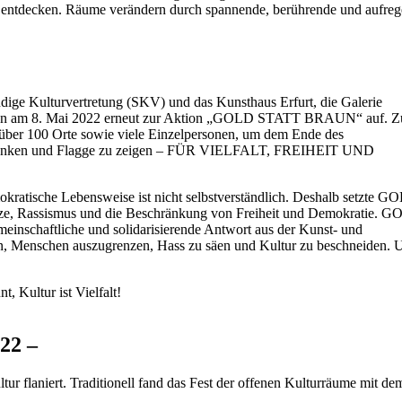
entdecken. Räume verändern durch spannende, berührende und aufre
ige Kulturvertretung (SKV) und das Kunsthaus Erfurt, die Galerie
am 8. Mai 2022 erneut zur Aktion „GOLD STATT BRAUN“ auf. 
t über 100 Orte sowie viele Einzelpersonen, um dem Ende des
gedenken und Flagge zu zeigen – FÜR VIELFALT, FREIHEIT UND
mokratische Lebensweise ist nicht selbstverständlich. Deshalb setzte G
, Rassismus und die Beschränkung von Freiheit und Demokratie. 
inschaftliche und solidarisierende Antwort aus der Kunst- und
en, Menschen auszugrenzen, Hass zu säen und Kultur zu beschneiden. 
, Kultur ist Vielfalt!
22 –
ur flaniert. Traditionell fand das Fest der offenen Kulturräume mit de