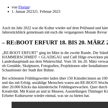
von
Florian
1. Januar 2023
21. Februar 2023
Auch im Jahr 2022 war die Kultur wieder auf dem Prüfstand und käm
Jahresrückblick gemeinsam mit euch die vergangenen Monate Revue p
– RE:BOOT ERFURT 18. BIS 20. MÄRZ 2
„RE:BOOT ERFURT“ ging im März in die zweite Runde. Die Ständige 
HAMMERSCHMIDT + GLADIGAU und Café Hilge erweckten pünktlich
Landeshauptstadt aus dem Winterschlaf. Vom 18. bis 20. März verwand
ob Gemälde, Skulpturen, Fotografien, Projektionen oder Installation
Schaufenster der Stadt ihre Bühne.
Bei schönstem Frühlingswetter luden über 150 Künstler:innen an 100
und das mit Erfolg: unzählige Menschen waren am RE:BOOT-Wochenen
über 20.000 Klicks das künstlerische Frühlingserwachen. Quer durch
Kreativität. Mit Kunst an und in Museen, Ausstellungen Thüringer Kü
Erfurter Kulturszene wieder einmal, was sie zu bieten hat.