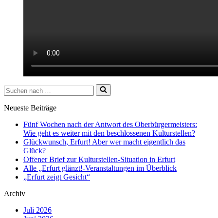
Suchen
nach …
Neueste Beiträge
Fünf Wochen nach der Antwort des Oberbürgermeisters:
Wie geht es weiter mit den beschlossenen Kulturstellen?
Glückwunsch, Erfurt! Aber wer macht eigentlich das
Glück?
Offener Brief zur Kulturstellen-Situation in Erfurt
Alle „Erfurt glänzt!-Veranstaltungen im Überblick
„Erfurt zeigt Gesicht“
Archiv
Juli 2026