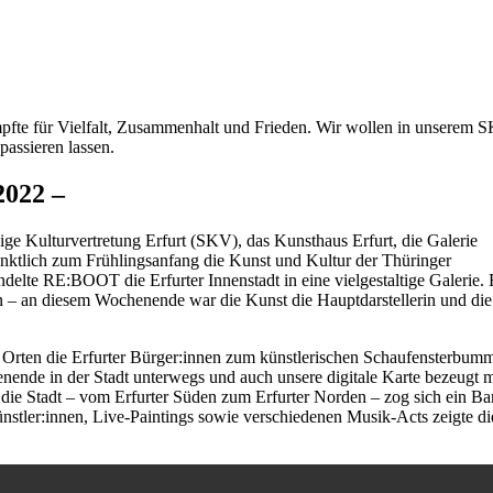
pfte für Vielfalt, Zusammenhalt und Frieden. Wir wollen in unserem 
assieren lassen.
022 –
Kulturvertretung Erfurt (SKV), das Kunsthaus Erfurt, die Galerie
 zum Frühlingsanfang die Kunst und Kultur der Thüringer
elte RE:BOOT die Erfurter Innenstadt in eine vielgestaltige Galerie. 
en – an diesem Wochenende war die Kunst die Hauptdarstellerin und die
 Orten die Erfurter Bürger:innen zum künstlerischen Schaufensterbumm
de in der Stadt unterwegs und auch unsere digitale Karte bezeugt m
 die Stadt – vom Erfurter Süden zum Erfurter Norden – zog sich ein Ba
nstler:innen, Live-Paintings sowie verschiedenen Musik-Acts zeigte di