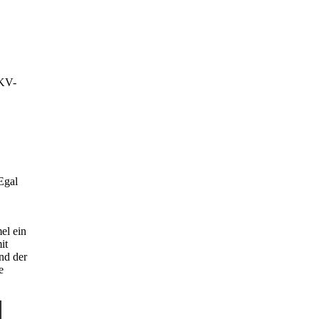
SKV-
Egal
el ein
it
nd der
e