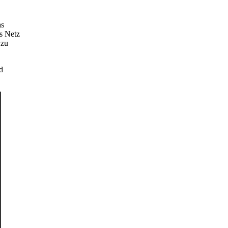
as
s Netz
 zu
d